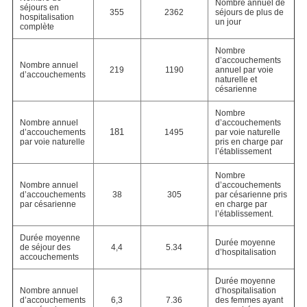
Nombre annuel de
séjours en
355
2362
séjours de plus de
hospitalisation
un jour
complète
Nombre
d’accouchements
Nombre annuel
219
1190
annuel par voie
d’accouchements
naturelle et
césarienne
Nombre
Nombre annuel
d’accouchements
181
d’accouchements
1495
par voie naturelle
par voie naturelle
pris en charge par
l’établissement
Nombre
Nombre annuel
d’accouchements
d’accouchements
38
305
par césarienne pris
par césarienne
en charge par
l’établissement.
Durée moyenne
Durée moyenne
de séjour des
4,4
5.34
d’hospitalisation
accouchements
Durée moyenne
Nombre annuel
d’hospitalisation
d’accouchements
6,3
7.36
des femmes ayant