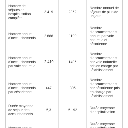
Nombre de
Nombre annuel de
séjours en
3 419
2362
séjours de plus de
hospitalisation
un jour
complète
Nombre
d’accouchements
Nombre annuel
2 866
1190
annuel par voie
d’accouchements
naturelle et
césarienne
Nombre
Nombre annuel
d’accouchements
2 419
d’accouchements
1495
par voie naturelle
par voie naturelle
pris en charge par
l’établissement
Nombre
Nombre annuel
d’accouchements
d’accouchements
447
305
par césarienne pris
par césarienne
en charge par
l’établissement.
Durée moyenne
Durée moyenne
de séjour des
5,3
5.192
d’hospitalisation
accouchements
Durée moyenne