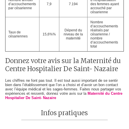
Nombre annuel
d’hospitalisation
d’accouchements
7,9
7.194
des femmes ayant
par césarienne
accouché par
césarienne
Nombre
d’accouchements
Dépend du
réalisés par
Taux de
15,6%%
niveau de la
césarienne /
césariennes
maternité
nombre
d’accouchements
total
Donnez votre avis sur la Maternité du
Centre Hospitalier De Saint- Nazaire
Les chiffres ne font pas tout. Il est tout aussi important de se sentir
bien dans l’établissement que l’on a choisi et d’avoir un bon contact
avec l’équipe médical et les sages-femmes. Faites nous partager vos
expériences et ressenti, donnez votre avis sur la
Maternité du Centre
Hospitalier De Saint- Nazaire
Infos pratiques